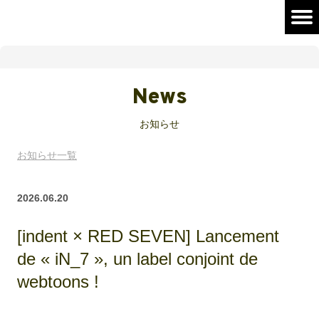
News
お知らせ
お知らせ一覧
2026.06.20
[indent × RED SEVEN] Lancement
de « iN_7 », un label conjoint de
webtoons !