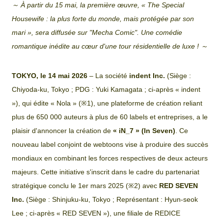
～ À partir du 15 mai, la première œuvre, « The Special
Housewife : la plus forte du monde, mais protégée par son
mari », sera diffusée sur "Mecha Comic". Une comédie
romantique inédite au cœur d'une tour résidentielle de luxe ! ～
TOKYO, le 14 mai 2026
– La société
indent Inc.
(Siège :
Chiyoda-ku, Tokyo ; PDG : Yuki Kamagata ; ci-après « indent
»), qui édite « Nola » (※1), une plateforme de création reliant
plus de 650 000 auteurs à plus de 60 labels et entreprises, a le
plaisir d'annoncer la création de
« iN_7 » (In Seven)
. Ce
nouveau label conjoint de webtoons vise à produire des succès
mondiaux en combinant les forces respectives de deux acteurs
majeurs. Cette initiative s'inscrit dans le cadre du partenariat
stratégique conclu le 1er mars 2025 (※2) avec
RED SEVEN
Inc.
(Siège : Shinjuku-ku, Tokyo ; Représentant : Hyun-seok
Lee ; ci-après « RED SEVEN »), une filiale de REDICE