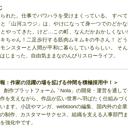
じ
られた。仕事でパワハラを受けまくっている。 すべ
こと「山河ユウジ」は、やけになって身一つでのどかな
とやってきた。けど…この町、なんだかおかしくない!
キちゃん！二足歩行する筋肉ムキムキの牛さん！ ど
モンスターと人間が平和に暮らしているらしい。 そ
はじまった、自由気ままなのんびりスローライフ。
報：作家の活躍の場を拡げる仲間を積極採用中！＞
ntは、創作プラットフォーム「Nola」の開発・運営を通し
作を支えながら、作品が広い世界へ羽ばたく仕組みづ
います。小説やマンガ、webtoonの編集、国内外の企
Pの制作、カスタマーサクセス、組織を支える人事部門
を強化中です。