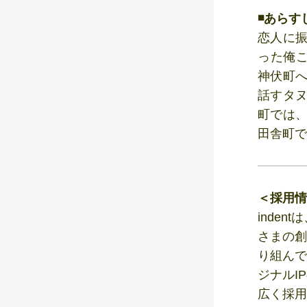
◾️あらす
恋人に振
った俺
神伏町へ
話すタヌ
町では、
田舎町で
＜採用情
inde
さまの創
り組んで
ジナルI
広く採用