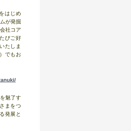
をはじめ
ームが発掘
式会社コア
たびご好
始いたしま
）でもお
tanuki/
界を魅了す
さまをつ
る発展と