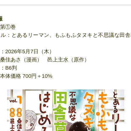
報
第①巻
トル：とあるリーマン、もふもふタヌキと不思議な田舎
：2026年5月7日（木）
桑佳あさ（漫画） 邑上主水（原作）
：B6判
本体価格 700円＋10%