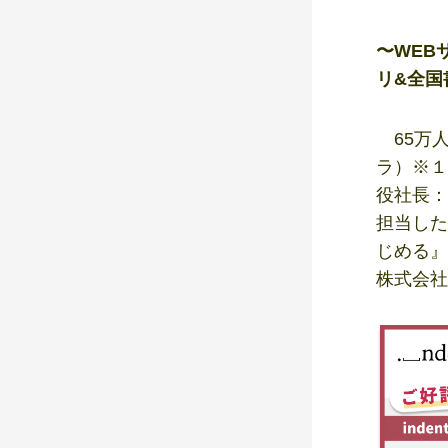
〜WEB
リ&全国
65万
ラ）※１
役社長：
担当した
じめる』
株式会社