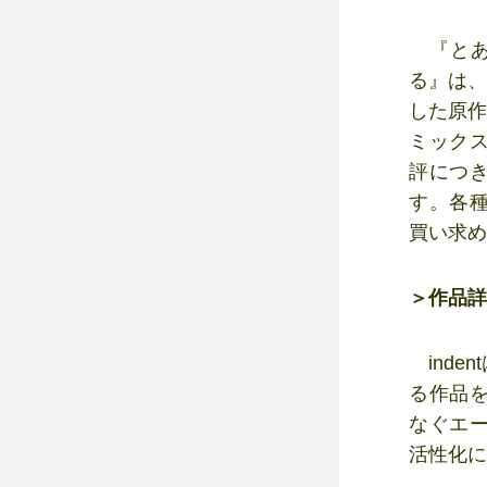
『とあ
る』は、
した原作
ミック
評につき
す。各
買い求
＞作品詳
inde
る作品
なぐエ
活性化に