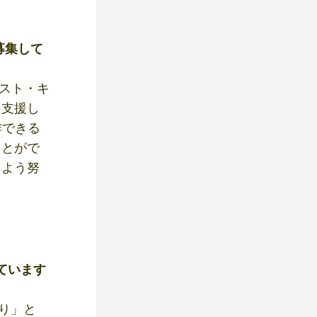
募集して
テスト・キ
を支援し
作できる
ことがで
るよう努
ています
くり」と