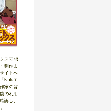
ックス可能
掘・制作ま
稿サイトへ
Nolaエ
る作家の皆
機能の利用
が確認し、
す。