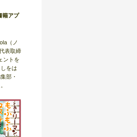
書籍アプ
la（ノ
、代表取締
ジェントを
らしをは
編集部・
た。