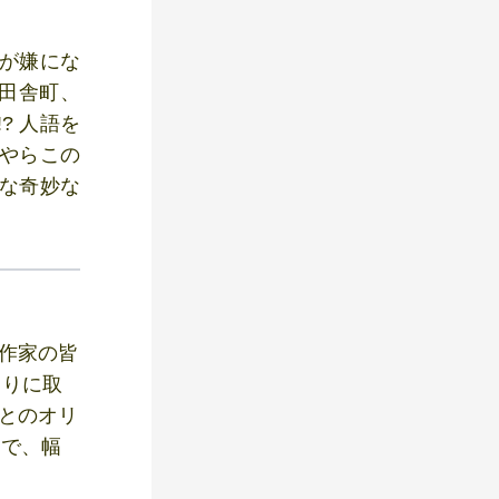
てが嫌にな
田舎町、
? 人語を
うやらこの
んな奇妙な
て作家の皆
くりに取
業とのオリ
まで、幅