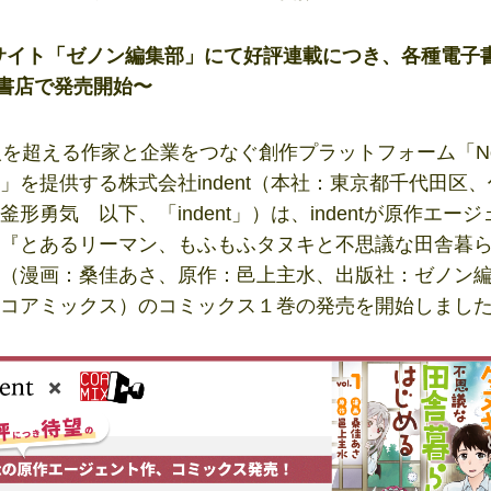
サイト「ゼノン編集部」にて好評連載につき、各種電子
書店で発売開始〜
人を超える作家と企業をつなぐ創作プラットフォーム「No
」を提供する株式会社indent（本社：東京都千代田区
釜形勇気 以下、「indent」）は、indentが原作エー
『とあるリーマン、もふもふタヌキと不思議な田舎暮
（漫画：桑佳あさ、原作：邑上主水、出版社：ゼノン
コアミックス）のコミックス１巻の発売を開始しまし