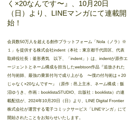
く×20なんです〜』、10月20日
（日）より、LINEマンガにて連載開
始！
会員数50万人を超える創作プラットフォーム「Nola（ノラ）※
１」を提供する株式会社indent（本社：東京都千代田区、代表
取締役社長：釜形勇気 以下、「indent」）は、indentが原作エ
ージェントとネーム構成を担当したwebtoon作品『追放された
付与術師、最強の乗算付与で成り上がる 〜僕の付与術は＋20
じゃなく×20なんです〜』（原作：邑上主水、ネーム構成：飯
沼ゆうき、作画：booklistaSTUDIO、出版社：booklista）の連
載配信が、2024年10月20日（日）より、LINE Digital Frontier
株式会社が運営する電子コミックサービス「LINEマンガ」にて
開始されたことをお知らせいたします。