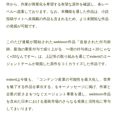
作から、作家が商業化を希望する有望な原作を確認し、各レー
ベルへ提案しております。なお、本機能を通した作品は、小説
投稿サイトへ未掲載の作品も含まれるため、より未開拓な作品
の発掘が可能です。
このたび連載が開始されたwebtoon作品『追放された付与術
師、最強の乗算付与で成り上がる 〜僕の付与術は＋20じゃな
く×20なんです〜』は、上記等の取り組みを通じてindentのエー
ジェントチームが発掘した原作をコミカライズした作品です。
indentは今後も、「コンテンツ産業の可能性を最大化し、世界
を魅了する作品を輩出する」をキーメッセージに掲げ、作家と
企業の皆さまをつなぐエージェント事業を通し、webtoon作品
を含めた日本における漫画市場のさらなる発展と活性化に寄与
してまいります。