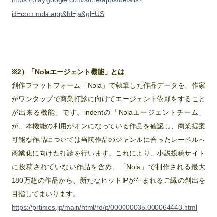
https://play.google.com/store/apps/details?
id=com.nola.app&hl=ja&gl=US
※2）「Nolaエージェント機能」とは
創作プラットフォーム「Nola」で執筆した作品データを、作家
がワンタップで商業打診に向けてエージェント依頼をすること
が出来る機能」です。indentの「Nolaエージェントチーム」
が、本機能の利用がオンになっている作品を確認し、商業提案
可能な作品については当該作品のジャンルに合ったレーベルへ
商業化に向けた打診を行います。これにより、小説投稿サイト
に投稿されていない作品を含め、「Nola」で制作される最大
180万超の作品から、新たなヒットIPが生まれるご縁の創出を
目指してまいります。
https://prtimes.jp/main/html/rd/p/000000035.000064443.html