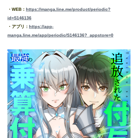
・WEB：
https://manga.line.me/product/periodic?
id=S146136
・アプリ：
https://app-
manga.line.me/app/periodic/S146136?_appstore=0