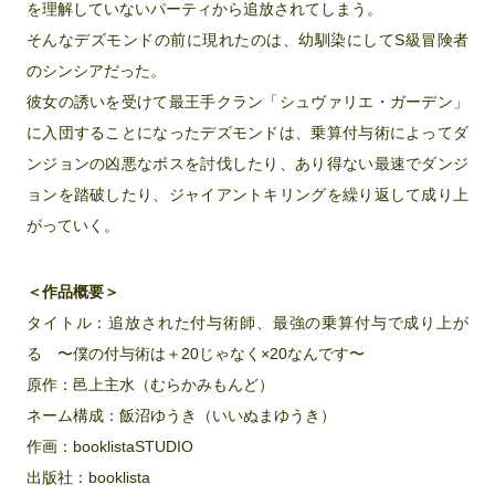
を理解していないパーティから追放されてしまう。
そんなデズモンドの前に現れたのは、幼馴染にしてS級冒険者
のシンシアだった。
彼女の誘いを受けて最王手クラン「シュヴァリエ・ガーデン」
に入団することになったデズモンドは、乗算付与術によってダ
ンジョンの凶悪なボスを討伐したり、あり得ない最速でダンジ
ョンを踏破したり、ジャイアントキリングを繰り返して成り上
がっていく。
＜作品概要＞
タイトル：追放された付与術師、最強の乗算付与で成り上が
る 〜僕の付与術は＋20じゃなく×20なんです〜
原作：邑上主水（むらかみもんど）
ネーム構成：飯沼ゆうき（いいぬまゆうき）
作画：booklistaSTUDIO
出版社：booklista