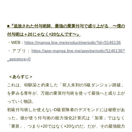
■『追放された付与術師、最強の乗算付与で成り上がる 〜僕の
付与術は＋20じゃなく×20なんです〜』
・WEB：
https://manga.line.me/product/periodic?id=S146136
・アプリ：
https://app-manga.line.me/app/periodic/S146136?
_appstore=0
＜あらすじ＞
これは、幼馴染と約束した「前人未到のS級ダンジョン踏破」
を夢みる青年が、万能の乗算付与術を使って最強へと成り上が
っていく物語。
初級付与術しか使えないD級冒険者のデズモンドには秘密があ
った。彼が使う付与術の能力強化計算式は「加算」ではなく
「乗算」、つまり+20ではなく×20なのだ。だが、その最強能力