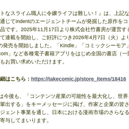
トなスライム職人に令嬢ライフは難しい！』は、上記
通じてindentのエージェントチームが発掘した原作を
品です。2025年11月17日より株式会社竹書房が運営す
て連載を開始し、ご好評につき2026年4月7日（火）よ
の発売を開始しました。「Kindle」「コミックシーモア
.com」など各種電子書籍アプリをはじめ全国の書店（一
もお買い求めいただけます。
細はこちら：
https://takecomic.jp/store_items/18416
ntは今後も、「コンテンツ産業の可能性を最大化し、世
輩出する」をキーメッセージに掲げ、作家と企業の皆
ジェント事業を通し、日本における漫画市場のさらな
寄与してまいります。