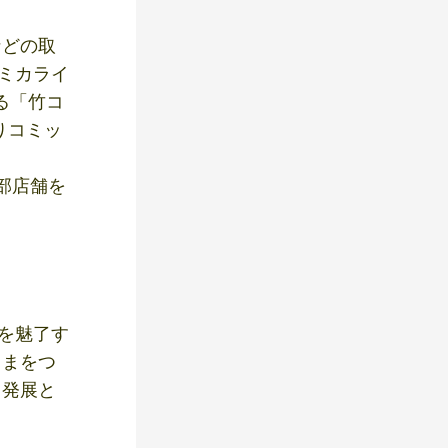
などの取
コミカライ
る「竹コ
りコミッ
」
部店舗を
界を魅了す
さまをつ
る発展と