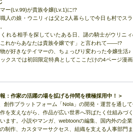
じ
ー(Lv.99)が貴族令嬢(Lv.1)に!?
職人の娘・ウニリィは父と2人暮らしで今日も村でス
。
てくれる相手を探していたある日、謎の騎士がウリニィ
これからあなたは貴族令嬢です」と言われて――!?
物が好きなテイマーの、ちょっぴり変わった令嬢生活♪
ックスでは初回限定特典としてここだけの4ページ漫
報：作家の活躍の場を拡げる仲間を積極採用中！＞
ntは、創作プラットフォーム「Nola」の開発・運営を通し
作を支えながら、作品が広い世界へ羽ばたく仕組みづ
います。小説やマンガ、webtoonの編集、国内外の企
Pの制作、カスタマーサクセス、組織を支える人事部門