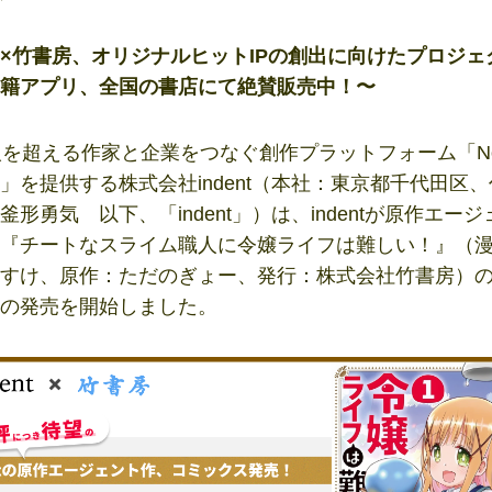
ent×竹書房、オリジナルヒットIPの創出に向けたプロジ
籍アプリ、全国の書店にて絶賛販売中！〜
を超える作家と企業をつなぐ創作プラットフォーム「No
」を提供する株式会社indent（本社：東京都千代田区
釜形勇気 以下、「indent」）は、indentが原作エー
『チートなスライム職人に令嬢ライフは難しい！』（
すけ、原作：ただのぎょー、発行：株式会社竹書房）
の発売を開始しました。