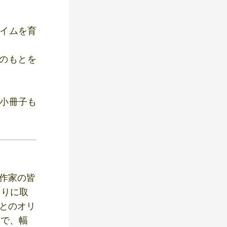
ライムを育
のもとを
画小冊子も
て作家の皆
くりに取
業とのオリ
まで、幅