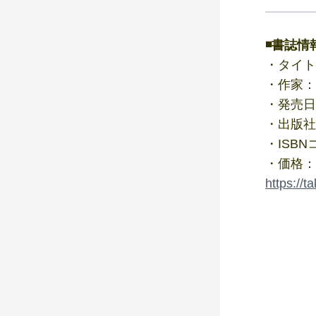
◾️書誌情
・タイト
・作家：
・発売日
・出版社
・ISBNコ
・価格：
https://