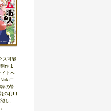
ックス可能
・制作ま
サイトへ
olaエ
作家の皆
機能の利用
確認し、
す。