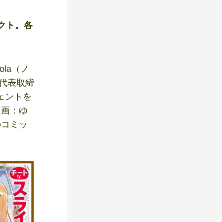
ェクト。各
la（ノ
、代表取締
ジェントを
漫画：ゆ
のコミッ