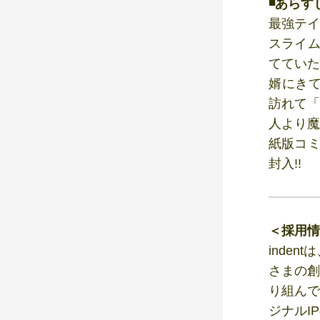
◾️あらす
最強テイマ
スライム
てていた
婿にき
訪れて「
人より魔
紙版コミ
封入!!
＜採用情
inde
さまの創
り組んで
ジナルI