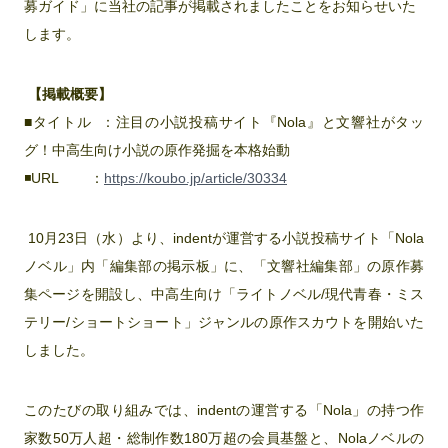
募ガイド」に当社の記事が掲載されましたことをお知らせいた
します。
【掲載概要】
■タイトル ：注目の小説投稿サイト『Nola』と文響社がタッ
グ！中高生向け小説の原作発掘を本格始動
◾️URL ：
https://koubo.jp/article/30334
10月23日（水）より、indentが運営する小説投稿サイト「Nola
ノベル」内「編集部の掲示板」に、「文響社編集部」の原作募
集ページを開設し、中高生向け「ライトノベル/現代青春・ミス
テリー/ショートショート」ジャンルの原作スカウトを開始いた
しました。
このたびの取り組みでは、indentの運営する「Nola」の持つ作
家数50万人超・総制作数180万超の会員基盤と、Nolaノベルの