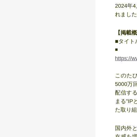
2024
れました
【掲載概
■タイト
https:/
このたび
5000
配信する
まる”I
た取り組
国内外と
在感を増