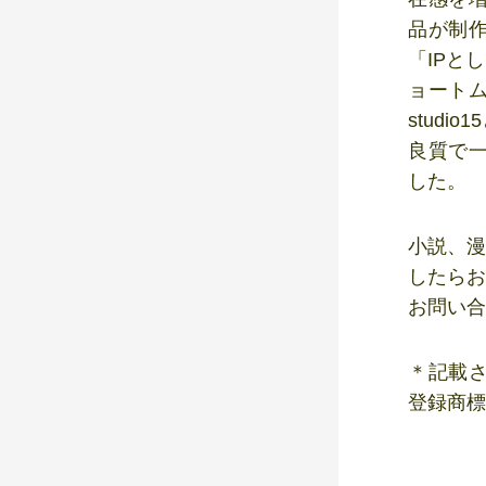
品が制作
「IPと
ョート
stud
良質で
した。
小説、漫
したらお
お問い合
＊記載
登録商標