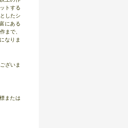
ヒットする
軸としたシ
富にある
制作まで、
になりま
がございま
標または