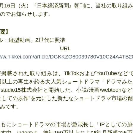
年4月16日（火）『日本経済新聞』朝刊に、当社の取り組
のでお知らせします。
要】
ル：縦型動画、Z世代に照準
◾️URL
/www.nikkei.com/article/DGKKZO80039780V10C24A4TB2
掲載された取り組みは、TikTokおよびYouTubeなど
万回以上の再生を誇る大人気ショートドラマ「ドラマみ
studio15株式会社と開始した、小説/漫画/webtoonな
Pとしての原作”を元にした新たなショートドラマ市場の
みです。
もにショートドラマの市場が急成長し「IPとしての
す中、indentは、総計150万以上および毎月新規で5