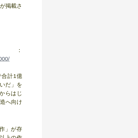
みが掲載さ
：
000/
で合計1億
たいだ」を
どからはじ
創造へ向け
原作」が存
万以上の作