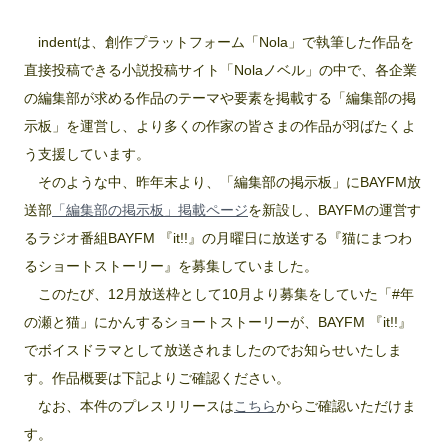
indentは、創作プラットフォーム「Nola」で執筆した作品を
直接投稿できる小説投稿サイト「Nolaノベル」の中で、各企業
の編集部が求める作品のテーマや要素を掲載する「編集部の掲
示板」を運営し、より多くの作家の皆さまの作品が羽ばたくよ
う支援しています。
そのような中、昨年末より、「編集部の掲示板」にBAYFM放
送部
「編集部の掲示板」掲載ページ
を新設し、BAYFMの運営す
るラジオ番組BAYFM 『it!!』の月曜日に放送する『猫にまつわ
るショートストーリー』を募集していました。
このたび、12月放送枠として10月より募集をしていた「#年
の瀬と猫」にかんするショートストーリーが、BAYFM 『it!!』
でボイスドラマとして放送されましたのでお知らせいたしま
す。作品概要は下記よりご確認ください。
なお、本件のプレスリリースは
こちら
からご確認いただけま
す。