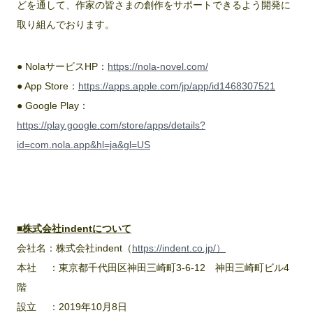
どを通して、作家の皆さまの創作をサポートできるよう開発に
取り組んでおります。
● NolaサービスHP：
https://nola-novel.com/
● App Store：
https://apps.apple.com/jp/app/id1468307521
● Google Play：
https://play.google.com/store/apps/details?
id=com.nola.app&hl=ja&gl=US
■株式会社indentについて
会社名：株式会社indent（
https://indent.co.jp/
）
本社 ：東京都千代田区神田三崎町3‐6‐12 神田三崎町ビル4
階
設立 ：2019年10月8日