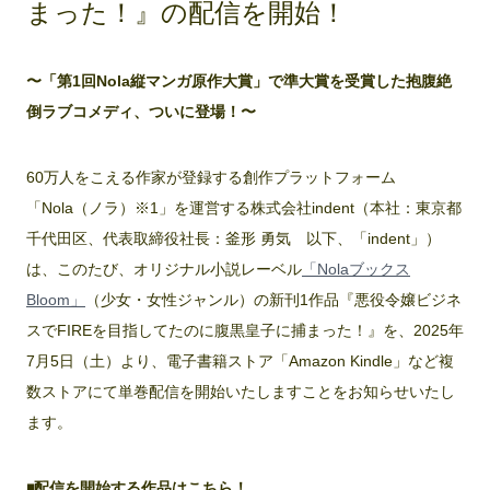
まった！』の配信を開始！
〜「第1回Nola縦マンガ原作大賞」で準大賞を受賞した抱腹絶
倒ラブコメディ、ついに登場！〜
60万人をこえる作家が登録する創作プラットフォーム
「Nola（ノラ）※1」を運営する株式会社indent（本社：東京都
千代田区、代表取締役社長：釜形 勇気 以下、「indent」）
は、このたび、オリジナル小説レーベル
「Nolaブックス
Bloom」
（少女・女性ジャンル）の新刊1作品『悪役令嬢ビジネ
スでFIREを目指してたのに腹黒皇子に捕まった！』を、2025年
7月5日（土）より、電子書籍ストア「Amazon Kindle」など複
数ストアにて単巻配信を開始いたしますことをお知らせいたし
ます。
◾️配信を開始する作品はこちら！