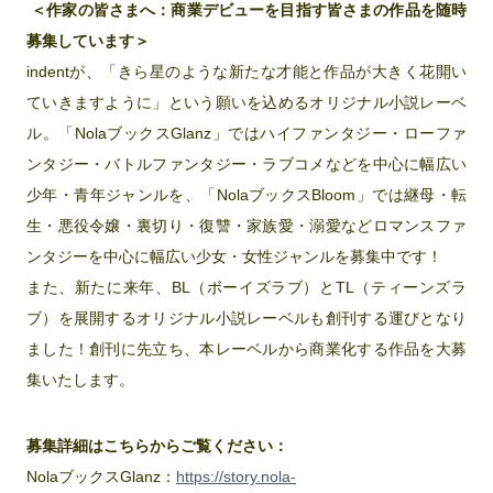
＜作家の皆さまへ：商業デビューを目指す皆さまの作品を随時
募集しています＞
indentが、「きら星のような新たな才能と作品が大きく花開い
ていきますように」という願いを込めるオリジナル小説レーベ
ル。「NolaブックスGlanz」ではハイファンタジー・ローファ
ンタジー・バトルファンタジー・ラブコメなどを中心に幅広い
少年・青年ジャンルを、「NolaブックスBloom」では継母・転
生・悪役令嬢・裏切り・復讐・家族愛・溺愛などロマンスファ
ンタジーを中心に幅広い少女・女性ジャンルを募集中です！
また、新たに来年、BL（ボーイズラブ）とTL（ティーンズラ
ブ）を展開するオリジナル小説レーベルも創刊する運びとなり
ました！創刊に先立ち、本レーベルから商業化する作品を大募
集いたします。
募集詳細はこちらからご覧ください：
NolaブックスGlanz：
https://story.nola-