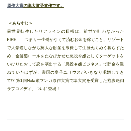
原作大賞
の準大賞受賞作です。
＜あらすじ＞
異世界転生したリアラインの目標は、前世で叶わなかった
FIRE――つまり一生働かなくて済むお金を稼ぐこと。リゾート
で大豪遊しながら莫大な財産を浪費して生涯ぬくぬく暮らすた
め、金髪縦ロールをたなびかせた悪役令嬢としてターゲットを
いびりたおして恋を演出する「悪役令嬢ビジネス」で貯金を重
ねていたはずが、帝国の皇子ユリウスがいきなり求婚してき
て!? 第1回Nola縦マンガ原作大賞で準大賞を受賞した抱腹絶倒
ラブコメディ、ついに登場！