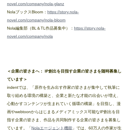
novel.com/company/nola-glanz
NolaブックスBloom：
https://story.nola-
novel.com/company/nola-bloom
Nola編集部（BL＆TL作品募集中）：
https://story.nola-
novel.com/company/nola
＜企業の皆さまへ： IP創出を目指す企業の皆さまを随時募集し
ています＞
indentでは、「原作を生み出す作家の皆さまが集中して執筆に
取り組める環境の構築と、企業と新たな才能の出会いが増え、
心動かすコンテンツが生まれていく循環の構築」を目指し、漫
画やwebtoonからはじまるメディアミックス可能なIP創出を目
指す企業の皆さま、作品を共同制作する企業の皆さまを募集し
ています。「
Nolaエージェント機能
」では、60万人の作家が生