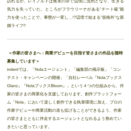
訪れるが、レイノルドは無実の罪で辺境に流刑となり、生きる
気力を失っていた。ところがフラウリーナがある“チート級”能
力を使ったことで、事態が一変し…!?辺境で始まる“規格外”な新
婚ライフ!!
＜作家の皆さまへ：商業デビューを目指す皆さまの作品を随時
募集しています＞
indentでは、「Nolaエージェント」「編集部の掲示板」「コン
テスト・キャンペーンの開催」「自社レーベル『Nolaブックス
Glanz』『NolaブックスBloom』」という４つの仕組みから、作
家の皆さまの商業化を支援しております。創作プラットフォー
ム「Nola」において楽しく創作できる執筆環境に加え、プロの
作家デビューや商業活動の道も拡げることができるよう、作家
の皆さまとともに伴走するエージェントとなれるよう努めてい
きたいと思っています。