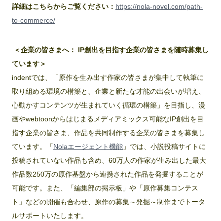
詳細はこちらからご覧ください：
https://nola-novel.com/path-
to-commerce/
＜企業の皆さまへ： IP創出を目指す企業の皆さまを随時募集し
ています＞
indentでは、「原作を生み出す作家の皆さまが集中して執筆に
取り組める環境の構築と、企業と新たな才能の出会いが増え、
心動かすコンテンツが生まれていく循環の構築」を目指し、漫
画やwebtoonからはじまるメディアミックス可能なIP創出を目
指す企業の皆さま、作品を共同制作する企業の皆さまを募集し
ています。「
Nolaエージェント機能
」では、小説投稿サイトに
投稿されていない作品も含め、60万人の作家が生み出した最大
作品数250万の原作基盤から連携された作品を発掘することが
可能です。また、「編集部の掲示板」や「原作募集コンテス
ト」などの開催も合わせ、原作の募集～発掘～制作までトータ
ルサポートいたします。