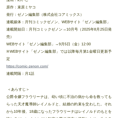
原作：束原ミヤコ
発行：ゼノン編集部（株式会社コアミックス）
連載媒体：月刊コミックゼノン、WEBサイト「ゼノン編集部」
連載開始日：月刊コミックゼノン→10月号（2025年8月25日発
売）
WEBサイト「ゼノン編集部」→9月5日（金）12:00
※WEBサイト「ゼノン編集部」では以降毎月第1金曜日更新予
定
https://comic-zenon.com/
連載間隔：月1話
＜あらすじ＞
公爵令嬢フラウリーナは、幼い頃に不治の病から命を救っても
らった天才魔導師レイノルドと、結婚の約束を交わした。それ
から10年後、18歳になったフラウリーナはレイノルドのもとを