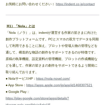
お気軽にお問い合わせください
：
https://indent.co.jp/contact
※1）「Nola」とは
「Nola（ノラ）」は、indentが運営する作家の皆さまに向けた
創作プラットフォームです。PCとスマホの双方でデータを同期
して利用できることに加え、プロットや登場人物の管理などを
通して、構造的な物語の創作をサポートできるのが特徴です。
原稿の執筆機能、設定資料の管理機能、プロットの作成機能な
どを通して、作家の皆さまの創作をサポートできるよう開発に
取り組んでおります。
● NolaサービスHP：
https://nola-novel.com/
● App Store：
https://apps.apple.com/jp/app/id1468307521
● Google Play：
https://play.google.com/store/apps/details?
id=com.nola.app&hl=ja&gl=US