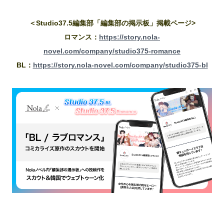
＜Studio37.5編集部「編集部の掲示板」掲載ページ>
ロマンス：
https://story.nola-
novel.com/company/studio375-romance
BL：
https://story.nola-novel.com/company/studio375-bl