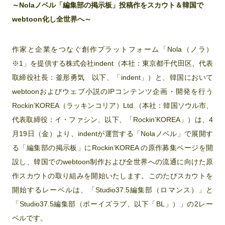
～Nolaノベル「編集部の掲示板」投稿作をスカウト＆韓国で
webtoon化し全世界へ～
作家と企業をつなぐ創作プラットフォーム「Nola（ノラ）
※1」を提供する株式会社indent（本社：東京都千代田区、代表
取締役社長：釜形勇気 以下、「indent」）と、韓国において
webtoonおよびウェブ小説のIPコンテンツ企画・開発を行う
Rockin’KOREA（ラッキンコリア）Ltd.（本社：韓国ソウル市、
代表取締役：イ・ファシン、以下、「Rockin’KOREA」）は、4
月19日（金）より、indentが運営する「Nolaノベル」で展開す
る「編集部の掲示板」にRockin’KOREA の原作募集ページを開
設し、韓国でのwebtoon制作および全世界への流通に向けた原
作スカウトの取り組みを開始いたします。このたびスカウトを
開始するレーベルは、「Studio37.5編集部（ロマンス）」と
「Studio37.5編集部（ボーイズラブ、以下「BL」）」の2レー
ベルです。