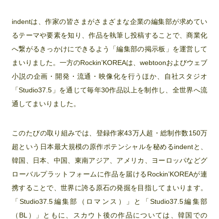
indentは、作家の皆さまがさまざまな企業の編集部が求めてい
るテーマや要素を知り、作品を執筆し投稿することで、商業化
へ繋がるきっかけにできるよう「編集部の掲示板」を運営して
まいりました。一方のRockin’KOREAは、webtoonおよびウェブ
小説の企画・開発・流通・映像化を行うほか、自社スタジオ
「Studio37.5」を通じて毎年30作品以上を制作し、全世界へ流
通してまいりました。
このたびの取り組みでは、登録作家43万人超・総制作数150万
超という日本最大規模の原作ポテンシャルを秘めるindentと、
韓国、日本、中国、東南アジア、アメリカ、ヨーロッパなどグ
ローバルプラットフォームに作品を届けるRockin’KOREAが連
携することで、世界に誇る原石の発掘を目指してまいります。
「Studio37.5編集部（ロマンス）」と「Studio37.5編集部
（BL）」ともに、スカウト後の作品については、韓国での