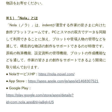
物語をお寄せください。
※１）「Nola」とは
「Nola（ノラ）」は、indentが運営する作家の皆さまに向けた
創作プラットフォームです。PCとスマホの双方でデータを同期
して利用できることに加え、プロットや登場人物の管理などを
通して、構造的な物語の創作をサポートできるのが特徴です。
原稿の執筆機能、設定資料の管理機能、プロットの作成機能な
どを通して、作家の皆さまの創作をサポートできるよう開発に
取り組んでおります。
● NolaサービスHP：
https://nola-novel.com/
● App Store：
https://apps.apple.com/jp/app/id1468307521
● Google Play：
https://play.google.com/store/apps/details?
id=com.nola.app&hl=ja&gl=US