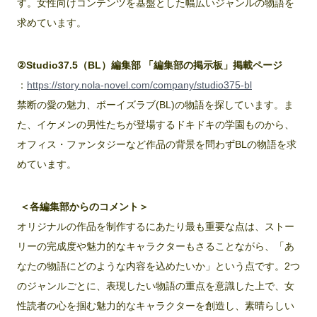
す。女性向けコンテンツを基盤とした幅広いジャンルの物語を
求めています。
②Studio37.5（BL）編集部 「編集部の掲示板」掲載ページ
：
https://story.nola-novel.com/company/studio375-bl
禁断の愛の魅力、ボーイズラブ(BL)の物語を探しています。ま
た、イケメンの男性たちが登場するドキドキの学園ものから、
オフィス・ファンタジーなど作品の背景を問わずBLの物語を求
めています。
＜各編集部からのコメント＞
オリジナルの作品を制作するにあたり最も重要な点は、ストー
リーの完成度や魅力的なキャラクターもさることながら、「あ
なたの物語にどのような内容を込めたいか」という点です。2つ
のジャンルごとに、表現したい物語の重点を意識した上で、女
性読者の心を掴む魅力的なキャラクターを創造し、素晴らしい