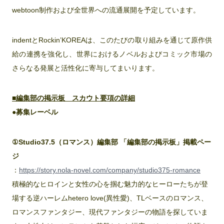
webtoon制作および全世界への流通展開を予定しています。
indentとRockin’KOREAは、このたびの取り組みを通じて原作供
給の連携を強化し、世界におけるノベルおよびコミック市場の
さらなる発展と活性化に寄与してまいります。
■編集部の掲示板 スカウト要項の詳細
●募集レーベル
①Studio37.5（ロマンス）編集部 「編集部の掲示板」掲載ペー
ジ
：
https://story.nola-novel.com/company/studio375-romance
積極的なヒロインと女性の心を掴む魅力的なヒーローたちが登
場する逆ハーレムhetero love(異性愛)、TLベースのロマンス、
ロマンスファンタジー、現代ファンタジーの物語を探していま