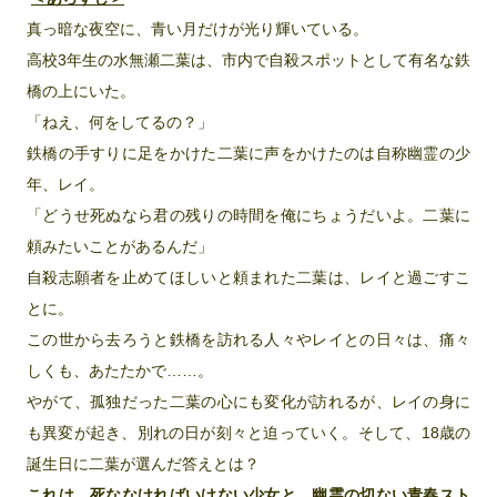
真っ暗な夜空に、青い月だけが光り輝いている。
高校3年生の水無瀬二葉は、市内で自殺スポットとして有名な鉄
橋の上にいた。
「ねえ、何をしてるの？」
鉄橋の手すりに足をかけた二葉に声をかけたのは自称幽霊の少
年、レイ。
「どうせ死ぬなら君の残りの時間を俺にちょうだいよ。二葉に
頼みたいことがあるんだ」
自殺志願者を止めてほしいと頼まれた二葉は、レイと過ごすこ
とに。
この世から去ろうと鉄橋を訪れる人々やレイとの日々は、痛々
しくも、あたたかで……。
やがて、孤独だった二葉の心にも変化が訪れるが、レイの身に
も異変が起き、別れの日が刻々と迫っていく。そして、18歳の
誕生日に二葉が選んだ答えとは？
これは、死ななければいけない少女と、幽霊の切ない青春スト