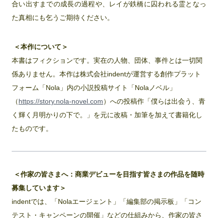
合い出すまでの成長の過程や、レイが鉄橋に囚われる霊となっ
た真相にも乞うご期待ください。
＜本作について＞
本書はフィクションです。実在の人物、団体、事件とは一切関
係ありません。本作は株式会社indentが運営する創作プラット
フォーム「Nola」内の小説投稿サイト「Nolaノベル」
（
https://story.nola-novel.com
）への投稿作「僕らは出会う、青
く輝く月明かりの下で。」を元に改稿・加筆を加えて書籍化し
たものです。
＜作家の皆さまへ：商業デビューを目指す皆さまの作品を随時
募集しています＞
indentでは、「Nolaエージェント」「編集部の掲示板」「コン
テスト・キャンペーンの開催」などの仕組みから、作家の皆さ