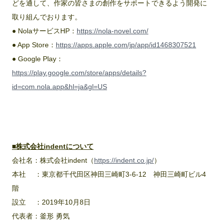
どを通して、作家の皆さまの創作をサポートできるよう開発に
取り組んでおります。
● NolaサービスHP：
https://nola-novel.com/
● App Store：
https://apps.apple.com/jp/app/id1468307521
● Google Play：
https://play.google.com/store/apps/details?
id=com.nola.app&hl=ja&gl=US
■株式会社indentについて
会社名：株式会社indent（
https://indent.co.jp/
）
本社 ：東京都千代田区神田三崎町3‐6‐12 神田三崎町ビル4
階
設立 ：2019年10月8日
代表者：釜形 勇気