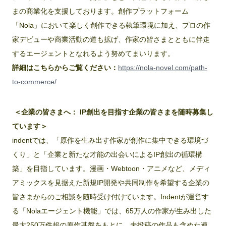
まの商業化を支援しております。創作プラットフォーム
「Nola」において楽しく創作できる執筆環境に加え、プロの作
家デビューや商業活動の道も拡げ、作家の皆さまとともに伴走
するエージェントとなれるよう努めてまいります。
詳細はこちらからご覧ください：
https://nola-novel.com/path-
to-commerce/
＜企業の皆さまへ： IP創出を目指す企業の皆さまを随時募集し
ています＞
indentでは、「原作を生み出す作家が創作に集中できる環境づ
くり」と「企業と新たな才能の出会いによるIP創出の循環構
築」を目指しています。漫画・Webtoon・アニメなど、メディ
アミックスを見据えた新規IP開発や共同制作を希望する企業の
皆さまからのご相談を随時受け付けています。Indentが運営す
る「Nolaエージェント機能」では、65万人の作家が生み出した
最大250万件超の原作基盤をもとに、未投稿の作品も含めた連