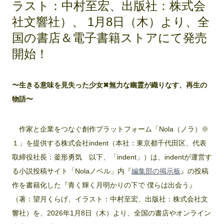
ラスト：中村至宏、出版社：株式会
社文響社）、 1月8日（木）より、全
国の書店＆電子書籍ストアにて発売
開始！
〜生きる意味を見失った少女✖無力な幽霊が織りなす、再生の
物語〜
作家と企業をつなぐ創作プラットフォーム「Nola（ノラ）※
１」を提供する株式会社indent（本社：東京都千代田区、代表
取締役社長：釜形勇気 以下、「indent」）は、indentが運営す
る小説投稿サイト「Nolaノベル」内『
編集部の掲示板
』の投稿
作を書籍化した『青く輝く月明かりの下で 僕らは出会う』
（著：望月くらげ、イラスト：中村至宏、出版社：株式会社文
響社）を、2026年1月8日（木）より、全国の書店やオンライン