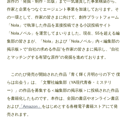
原作の「発掘・制作・出版」まで一気通貫した事業構築から、
作家と企業をつなぐエージェント事業を加速しております。そ
の一環として、作家の皆さまに向けて、創作プラットフォーム
「Nola」で執筆した作品を直接投稿できる小説投稿サイト
「Nolaノベル」を運営してまいりました。現在、55を超える編
集部の皆さまが、「Nola」および「Nolaノベル」内＜編集部の
掲示板＞で“自社の求める作品”を作家の皆さまに掲示し、”自社
とマッチングする有望な原作”の発掘を進めております。
このたび発売が開始された作品『青く輝く月明かりの下で 僕
らは出会う』は、「文響社編集部（YA現代青春・ミステリ
ー）」の作品を募集する＜編集部の掲示板＞に投稿された作品
を書籍化したものです。本作は、全国の書店やオンライン書店
および
「Amazon」
をはじめとする各種電子書籍ストアにて発
売されます。