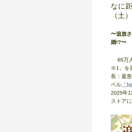
なに距
（土
〜追放さ
婚!?〜
65万人
※1」を
長：釜形
ベル
「N
2025年
ストアに