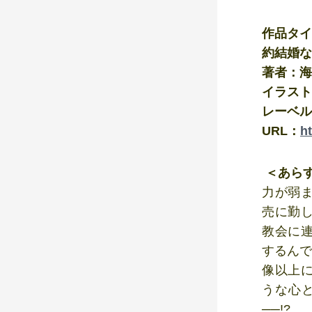
作品タイ
約結婚な
著者：海
イラスト
レーベル：
URL：
h
＜あら
力が弱
売に勤
教会に
するんで
像以上
うな心
──!?