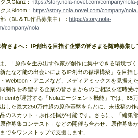
ックスGlanz：
https://story.nola-novel.com/company/nola-
ックスBloom：
https://story.nola-novel.com/company/nola
編集部（BL＆TL作品募集中）：
https://story.nola-
om/company/nola
の皆さまへ： IP創出を目指す企業の皆さまを随時募集し
ntでは、「原作を生み出す作家が創作に集中できる環境づ
新たな才能の出会いによるIP創出の循環構築」を目指
・Webtoon・アニメなど、メディアミックスを見据えた
同制作を希望する企業の皆さまからのご相談を随時受
Indentが運営する「Nolaエージェント機能」では、65
出した最大250万件超の原作基盤をもとに、未投稿の作
品のスカウト・原作発掘が可能です。さらに、「編集
原作募集コンテスト」などの開催も合わせ、原作募集
までをワンストップで支援します。