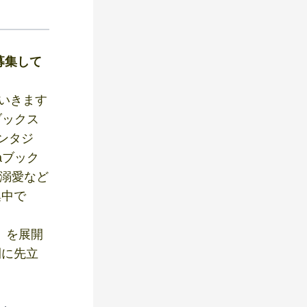
募集して
ていきます
ブックス
ンタジ
aブック
・溺愛など
集中で
）を展開
刊に先立