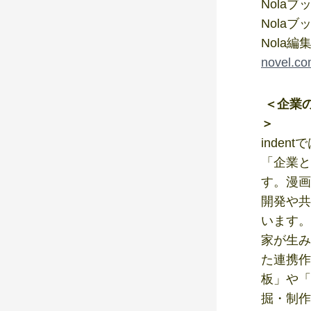
Nolaブ
Nolaブ
Nola
novel.c
＜企業
＞
inde
「企業と
す。漫画
開発や共
います。
家が生み
た連携作
板」や「
掘・制作