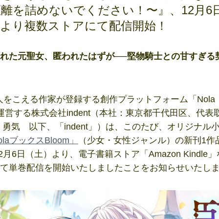
離を詰めないでください！〜』、12月6
）より複数ストアにて配信開始！
れた元聖女、匿われたはずが──堅物騎士との甘すぎる
をこえる作家が登録する創作プラットフォーム「Nola
運営する株式会社indent（本社：東京都千代田区、代表
 勇気 以下、「indent」）は、このたび、オリジナル
olaブックスBloom」
（少女・女性ジャンル）の新刊1作
12月6日（土）より、電子書籍ストア「Amazon Kindle
て単巻配信を開始いたしましたことをお知らせいたし