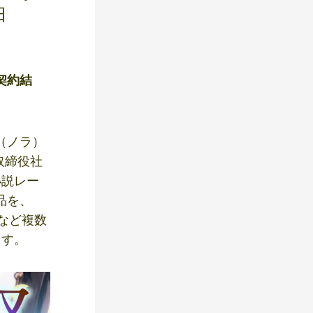
日
契約結
（ノラ）
取締役社
小説レー
品を、
」など複数
ます。