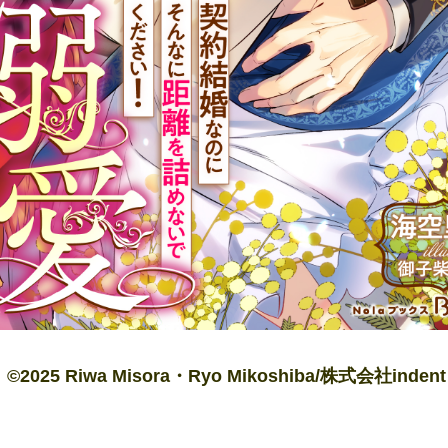
©︎2025 Riwa Misora・Ryo Mikoshiba/株式会社indent