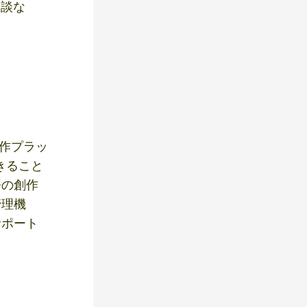
相談な
創作プラッ
きること
語の創作
管理機
サポート