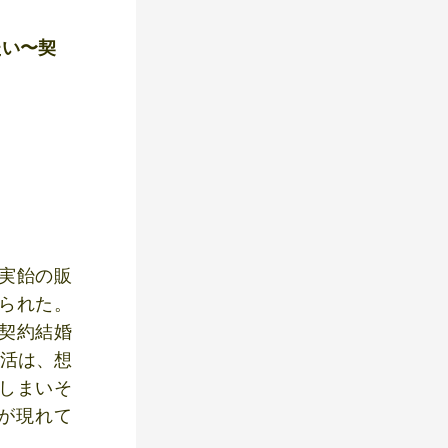
たい〜契
実飴の販
られた。
契約結婚
生活は、想
しまいそ
が現れて