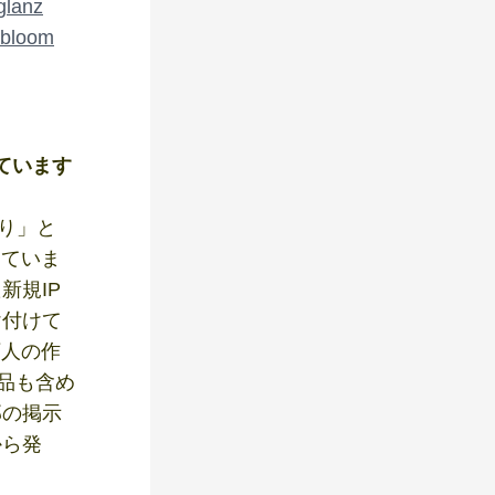
glanz
-bloom
ています
くり」と
していま
新規IP
け付けて
万人の作
品も含め
部の掲示
から発