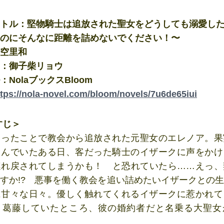
トル：堅物騎士は追放された聖女をどうしても溺愛し
のにそんなに距離を詰めないでください！〜
空里和
：御子柴リョウ
NolaブックスBloom
ttps://nola-novel.com/bloom/novels/7u6de65iui
すじ＞
まったことで教会から追放された元聖女のエレノア。果
しんでいたある日、客だった騎士のイザークに声をかけ
連れ戻されてしまうかも！ と恐れていたら……えっ、
すか!? 悪事を働く教会を追い詰めたいイザークとの
に甘々な日々。優しく触れてくれるイザークに惹かれて
と葛藤していたところ、彼の婚約者だと名乗る大聖女