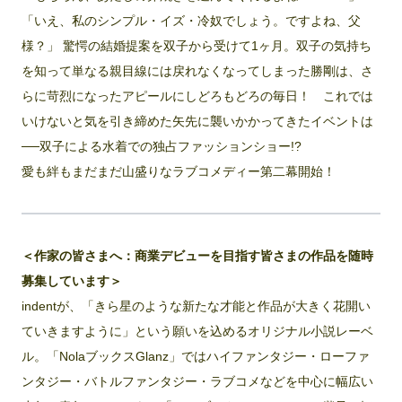
「いえ、私のシンプル・イズ・冷奴でしょう。ですよね、父
様？」 驚愕の結婚提案を双子から受けて1ヶ月。双子の気持ち
を知って単なる親目線には戻れなくなってしまった勝剛は、さ
らに苛烈になったアピールにしどろもどろの毎日！ これでは
いけないと気を引き締めた矢先に襲いかかってきたイベントは
──双子による水着での独占ファッションショー!?
愛も絆もまだまだ山盛りなラブコメディー第二幕開始！
＜作家の皆さまへ：商業デビューを目指す皆さまの作品を随時
募集しています＞
indentが、「きら星のような新たな才能と作品が大きく花開い
ていきますように」という願いを込めるオリジナル小説レーベ
ル。「NolaブックスGlanz」ではハイファンタジー・ローファ
ンタジー・バトルファンタジー・ラブコメなどを中心に幅広い