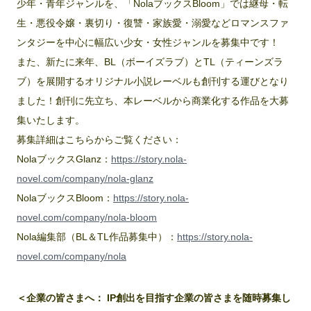
少年・青年ジャンルを、「NolaブックスBloom」では継母・転
生・悪役令嬢・裏切り・復讐・家族愛・溺愛などロマンスファ
ンタジーを中心に幅広い少女・女性ジャンルを募集中です！
また、新たに来年、BL（ボーイズラブ）とTL（ティーンズラ
ブ）を展開するオリジナル小説レーベルも創刊する運びとなり
ました！創刊に先立ち、本レーベルから商業化する作品を大募
集いたします。
募集詳細はこちらからご覧ください：
NolaブックスGlanz：
https://story.nola-
novel.com/company/nola-glanz
NolaブックスBloom：
https://story.nola-
novel.com/company/nola-bloom
Nola編集部（BL＆TL作品募集中）：
https://story.nola-
novel.com/company/nola
＜企業の皆さまへ： IP創出を目指す企業の皆さまを随時募集し