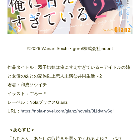
©︎2026 Wanari Soichi・goro/株式会社indent
作品タイトル：双子姉妹は俺に甘えすぎている～アイドルの姉
と女優の妹との家族以上恋人未満な共同生活～2
著者：和成ソウイチ
イラスト：ごろー＊
レーベル：NolaブックスGlanz
URL：
https://nola-novel.com/glanz/novels/9i1dvtlw6ql
＜あらすじ＞
「もちろん、あたしの卵焼きを選んでくれるよね？ パパ」