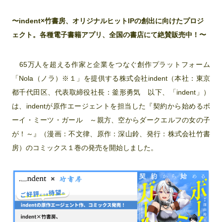
〜indent×竹書房、オリジナルヒットIPの創出に向けたプロジ
ェクト。各種電子書籍アプリ、全国の書店にて絶賛販売中！〜
65万人を超える作家と企業をつなぐ創作プラットフォーム
「Nola（ノラ）※１」を提供する株式会社indent（本社：東京
都千代田区、代表取締役社長：釜形勇気 以下、「indent」）
は、indentが原作エージェントを担当した『契約から始めるボ
ーイ・ミーツ・ガール ～親方、空からダークエルフの女の子
が！～』（漫画：不文律、原作：深山鈴、発行：株式会社竹書
房）のコミックス１巻の発売を開始しました。