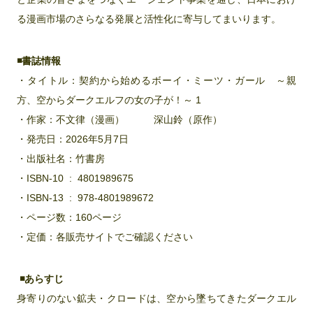
る漫画市場のさらなる発展と活性化に寄与してまいります。
◾️書誌情報
・タイトル：契約から始めるボーイ・ミーツ・ガール ～親
方、空からダークエルフの女の子が！～ 1
・作家：不文律（漫画） 深山鈴（原作）
・発売日：2026年5月7日
・出版社名：竹書房
・ISBN-10 ‏ : ‎ 4801989675
・ISBN-13 ‏ : ‎ 978-4801989672
・ページ数：160ページ
・定価：各販売サイトでご確認ください
◾️あらすじ
身寄りのない鉱夫・クロードは、空から墜ちてきたダークエル