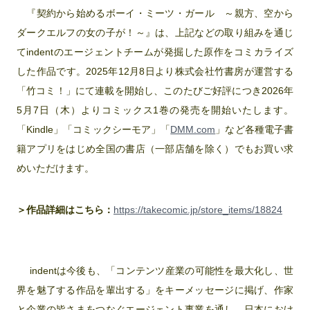
『契約から始めるボーイ・ミーツ・ガール ～親方、空から
ダークエルフの女の子が！～』は、上記などの取り組みを通じ
てindentのエージェントチームが発掘した原作をコミカライズ
した作品です。2025年12月8日より株式会社竹書房が運営する
「竹コミ！」にて連載を開始し、このたびご好評につき2026年
5月7日（木）よりコミックス1巻の発売を開始いたします。
「Kindle」「コミックシーモア」「
DMM.com
」など各種電子書
籍アプリをはじめ全国の書店（一部店舗を除く）でもお買い求
めいただけます。
＞作品詳細はこちら：
https://takecomic.jp/store_items/18824
indentは今後も、「コンテンツ産業の可能性を最大化し、世
界を魅了する作品を輩出する」をキーメッセージに掲げ、作家
と企業の皆さまをつなぐエージェント事業を通し、日本におけ