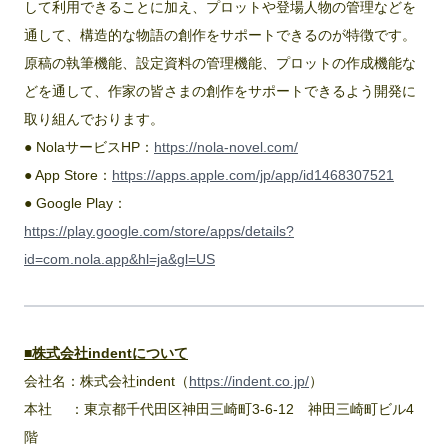
して利用できることに加え、プロットや登場人物の管理などを
通して、構造的な物語の創作をサポートできるのが特徴です。
原稿の執筆機能、設定資料の管理機能、プロットの作成機能な
どを通して、作家の皆さまの創作をサポートできるよう開発に
取り組んでおります。
● NolaサービスHP：
https://nola-novel.com/
● App Store：
https://apps.apple.com/jp/app/id1468307521
● Google Play：
https://play.google.com/store/apps/details?
id=com.nola.app&hl=ja&gl=US
■株式会社indentについて
会社名：株式会社indent（
https://indent.co.jp/
）
本社 ：東京都千代田区神田三崎町3‐6‐12 神田三崎町ビル4
階