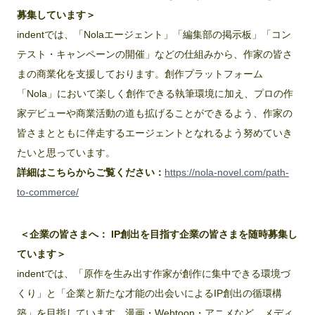
募集しています＞
indentでは、「Nolaエージェント」「編集部の掲示板」「コン
テスト・キャンペーンの開催」などの仕組みから、作家の皆さ
まの商業化を支援しております。創作プラットフォーム
「Nola」において楽しく創作できる執筆環境に加え、プロの作
家デビューや商業活動の道も拡げることができるよう、作家の
皆さまとともに伴走するエージェントとなれるよう努めていき
たいと思っています。
詳細はこちらからご覧ください：
https://nola-novel.com/path-
to-commerce/
＜企業の皆さまへ： IP創出を目指す企業の皆さまを随時募集し
ています＞
indentでは、「原作を生み出す作家が創作に集中できる環境づ
くり」と「企業と新たな才能の出会いによるIP創出の循環構
築」を目指しています。漫画・Webtoon・アニメなど、メディ