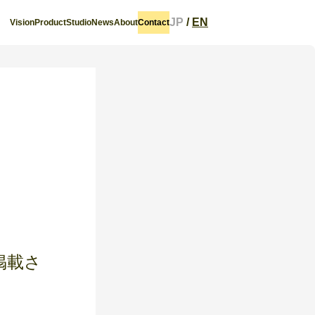
JP
/
EN
Vision
Product
Studio
News
About
Contact
掲載さ