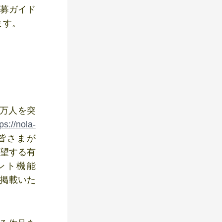
公募ガイド
ます。
0万人を突
ps://nola-
皆さまが
希望する有
ント機能
も掲載いた