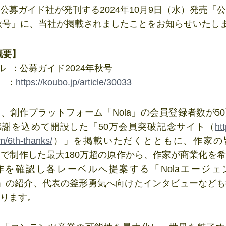
公募ガイド社が発刊する2024年10月9日（水）発売「
年秋号」に、当社が掲載されましたことをお知らせいたし
概要】
ル ：公募ガイド2024年秋号
L ：
https://koubo.jp/article/30033
、創作プラットフォーム「Nola」の会員登録者数が5
感謝を込めて開設した「50万会員突破記念サイト（
htt
m/6th-thanks/
）」を掲載いただくとともに、作家の
a」で制作した最大180万超の原作から、作家が商業化を
作を確認し各レーベルへ提案する「Nolaエージェ
」の紹介、代表の釜形勇気へ向けたインタビューなど
ります。