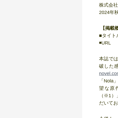
株式会社
2024
【掲載
■タイト
◾️UR
本誌では
破した
novel.co
「Nol
望な原
（※1）
だいてお