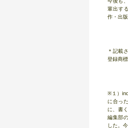
今後も
輩出す
作・出版
＊記載
登録商標
※１）i
に合っ
に、書く
編集部
した。今