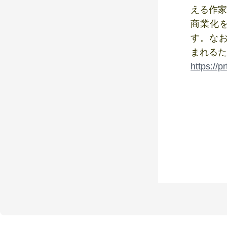
える作家
商業化
す。な
まれるた
https://