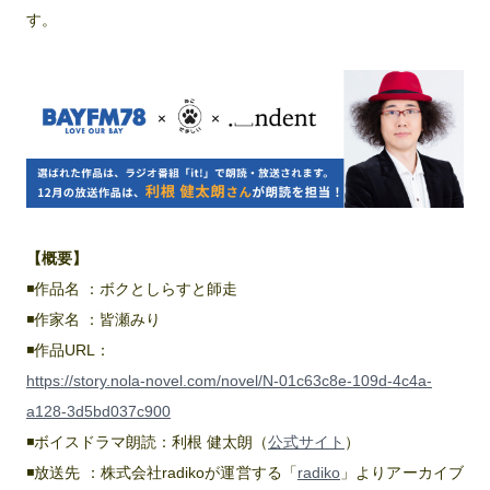
す。
【概要】
◾️作品名 ：ボクとしらすと師走
◾️作家名 ：皆瀬みり
◾️作品URL：
https://story.nola-novel.com/novel/N-01c63c8e-109d-4c4a-
a128-3d5bd037c900
◾️ボイスドラマ朗読：利根 健太朗（
公式サイト
）
◾️放送先 ：株式会社radikoが運営する「
radiko
」よりアーカイブ