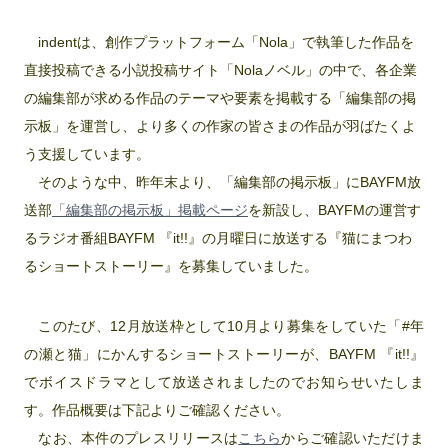
indentは、創作プラットフォーム「Nola」で執筆した作品を
直接投稿できる小説投稿サイト「Nolaノベル」の中で、各企業
の編集部が求める作品のテーマや要素を掲載する「編集部の掲
示板」を運営し、より多くの作家の皆さまの作品が羽ばたくよ
う支援しています。
そのような中、昨年末より、「編集部の掲示板」にBAYFM放
送部
「編集部の掲示板」掲載ページ
を新設し、BAYFMの運営す
るラジオ番組BAYFM 『it!!』の月曜日に放送する『猫にまつわ
るショートストーリー』を募集していました。
このたび、12月放送枠として10月より募集をしていた「#年
の瀬と猫」にかんするショートストーリーが、BAYFM 『it!!』
でボイスドラマとして放送されましたのでお知らせいたしま
す。作品概要は下記よりご確認ください。
なお、本件のプレスリリースは
こちら
からご確認いただけま