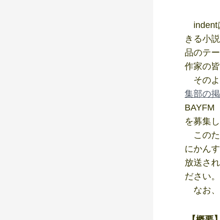
inde
きる小説
品のテー
作家の皆
そのよう
集部の掲
BAYF
を募集し
このたび
にかんす
放送され
ださい。
なお、
【概要