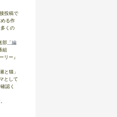
直接投稿で
求める作
り多くの
送部
「編
番組
トーリー』
の瀬と猫」
ラマとして
ご確認く
す。