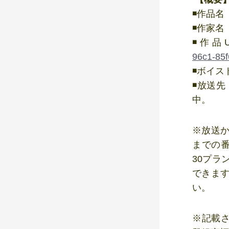
◾️作品
◾️作家
◾️作品
96c1-85
◾️ボイ
◾️放送
中。
※放送か
までの
30プラ
できます
い。
※記載