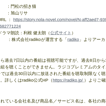
名 ：門松の招き猫
名 ：旭山リサ
URL：
https://story.nola-novel.com/novel/N-aff2aed7-9
f682771224
スドラマ朗読：利根 健太朗（
公式サイト
）
先 ：株式会社radikoが運営する「
radiko
」よりアーカ
ら過去7日以内の番組は視聴可能ですが、過去8日から
番組を聴くことができません。ラジコプレミアムのタイ
ンでは過去30日以内に放送された番組を聴取制限なく
。詳しくはradiko公式HP（
https://radiko.jp/
）よりご確
されている会社名及び商品名／サービス名は、各社の商