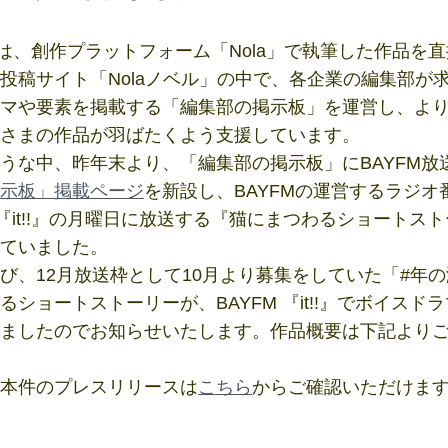
ntは、創作プラットフォーム「Nola」で執筆した作品を
投稿サイト「Nolaノベル」の中で、各企業の編集部が
マや要素を掲載する「編集部の掲示板」を運営し、よ
さまの作品が羽ばたくよう支援しています。
な中、昨年末より、「編集部の掲示板」にBAYFM放
示板」掲載ページ
を新設し、BAYFMの運営するラジオ
M 『it!!』の月曜日に放送する『猫にまつわるショートス
ていました。
、12月放送枠として10月より募集をしていた「#年
るショートストーリーが、BAYFM 『it!!』でボイスド
ましたのでお知らせいたします。作品概要は下記より
本件のプレスリリースは
こちら
からご確認いただけま
】