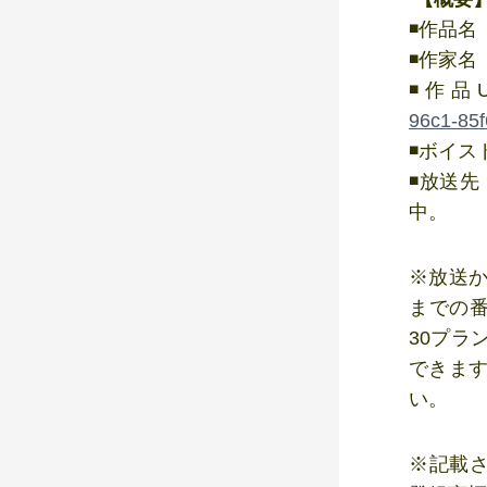
◾️作品
◾️作家
◾️作品
96c1-85
◾️ボイ
◾️放送
中。
※放送か
までの
30プラ
できます
い。
※記載