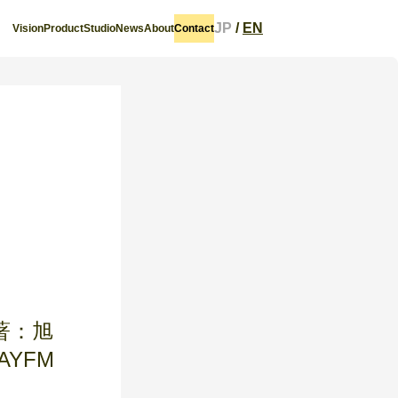
JP
/
EN
Vision
Product
Studio
News
About
Contact
著：旭
YFM