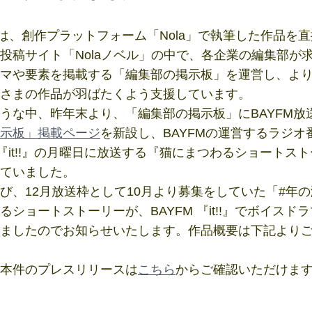
ntは、創作プラットフォーム「Nola」で執筆した作品を
投稿サイト「Nolaノベル」の中で、各企業の編集部が
マや要素を掲載する「編集部の掲示板」を運営し、よ
さまの作品が羽ばたくよう支援しています。
な中、昨年末より、「編集部の掲示板」にBAYFM放
示板」掲載ページ
を新設し、BAYFMの運営するラジオ
M 『it!!』の月曜日に放送する『猫にまつわるショートス
ていました。
、12月放送枠として10月より募集をしていた「#年
るショートストーリーが、BAYFM 『it!!』でボイスド
ましたのでお知らせいたします。作品概要は下記より
本件のプレスリリースは
こちら
からご確認いただけま
】