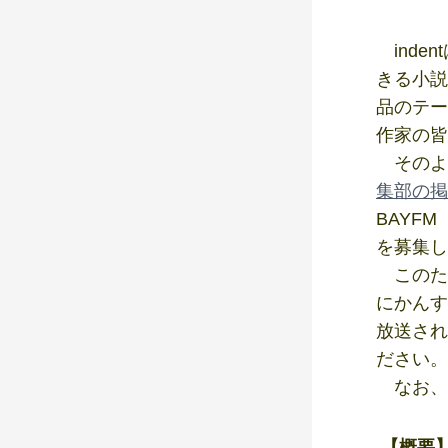
inde
きる小説
品のテー
作家の皆
そのよう
集部の掲
BAYF
を募集し
このたび
にかんす
放送され
ださい。
なお、
【概要