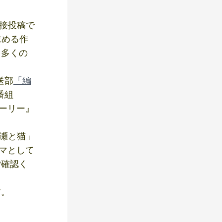
直接投稿で
求める作
り多くの
送部
「編
番組
トーリー』
の瀬と猫」
ラマとして
ご確認く
す。