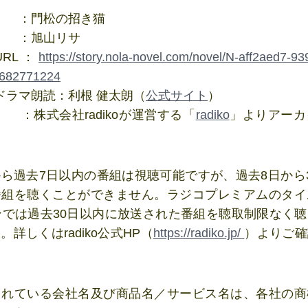
名 ：門松の招き猫
名 ：旭山リサ
URL：
https://story.nola-novel.com/novel/N-aff2aed7-9
f682771224
スドラマ朗読：利根 健太朗（
公式サイト
）
先 ：株式会社radikoが運営する「
radiko
」よりアーカ
ら過去7日以内の番組は視聴可能ですが、過去8日から
番組を聴くことができません。ラジコプレミアムのタイ
ンでは過去30日以内に放送された番組を聴取制限なく
。詳しくはradiko公式HP（
https://radiko.jp/
）よりご確
されている会社名及び商品名／サービス名は、各社の商