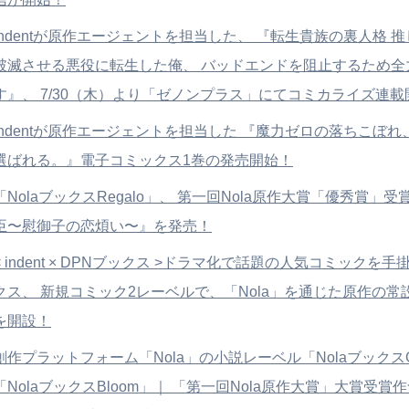
indentが原作エージェントを担当した、 『転生貴族の裏人格 
破滅させる悪役に転生した俺、 バッドエンドを阻止するため全
す』、 7/30（木）より「ゼノンプラス」にてコミカライズ連載
indentが原作エージェントを担当した 『魔力ゼロの落ちこぼ
選ばれる。』電子コミックス1巻の発売開始！
「NolaブックスRegalo」、 第一回Nola原作大賞「優秀賞」
臣〜慰御子の恋煩い〜』を発売！
< indent × DPNブックス >ドラマ化で話題の人気コミックを手
クス、 新規コミック2レーベルで、「Nola」を通じた原作の
を開設！
創作プラットフォーム「Nola」の小説レーベル「NolaブックスG
「NolaブックスBloom」｜ 「第一回Nola原作大賞」大賞受賞