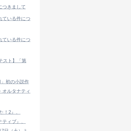
につきまして
れている件につ
れている件につ
テスト】「第
EN」初の小説作
・オルタナティ
た！2』、
ナティブ』、
月7日（土）よ