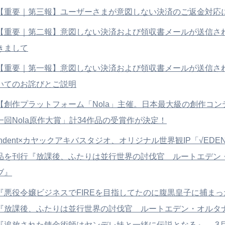
【重要｜第三報】ユーザーさまが意図しない決済のご返金対応
【重要｜第二報】意図しない決済および領収書メールが送信さ
きまして
【重要｜第一報】意図しない決済および領収書メールが送信さ
いてのお詫びとご説明
【創作プラットフォーム「Nola」主催。日本最大級の創作コン
一回Nola原作大賞」計34作品の受賞作が決定！
indent×カヤックアキバスタジオ、オリジナル世界観IP「√ED
品を刊行『放課後、ふたりは並行世界の討伐官 ルートエデン
ブ』
『悪役令嬢ビジネスでFIREを目指してたのに腹黒皇子に捕まっ
『放課後、ふたりは並行世界の討伐官 ルートエデン・オルタ
『追放された錬金術師はヤンデレ妹と一緒に伝説となる』、 3