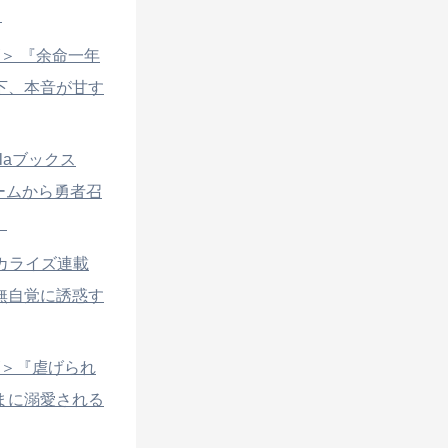
！
ズ＞ 『余命一年
下、本音が甘す
laブックス
ゲームから勇者召
！
ミカライズ連載
無自覚に誘惑す
ズ＞『虐げられ
まに溺愛される