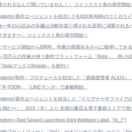
愛されるなんて聞いていません！』 コミックス１巻の発売開始
indentが原作エージェントを担当したKADOKAWAのコミカラ
命一年の心読みの令嬢は冷酷非道と噂される皇帝に溺愛される
すぎます〜』 コミックス１巻の発売開始！
＜サービス開始から8周年、作家の商業化をさらに後押しでき
＞70万人の作家が使う創作プラットフォーム「Nola」、 BL小
「NolaブックスRegalo」を創刊！
indentが制作・プロデュースを担当した『異能復讐者 ALIUS』、 
「R-TOON」「LINEマンガ」で連載開始。
indentが原作エージェントを担当した『イリアナ〜サファイア
を掴む〜』、6/15（月）より 全国の書店＆電子書籍ストアで発
indent × Red Seven] Launching Joint Webtoon Label, "iN_7"!
創作プラットフォーム「Nola」のオリジナル小説レーベル「No