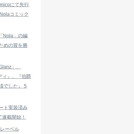
icoにて先行
olaコミック
Nola」の編
ための賞を勝
lanz」、
メディ』、『伯爵
でした』 5
ート実装済み
て連載開始！
説レーベル