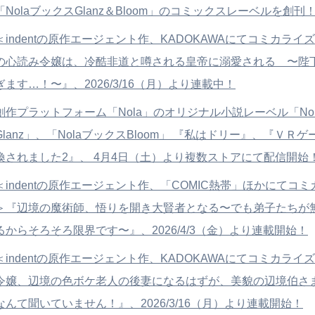
「NolaブックスGlanz＆Bloom」のコミックスレーベルを創刊
＜indentの原作エージェント作、KADOKAWAにてコミカライ
の心読み令嬢は、冷酷非道と噂される皇帝に溺愛される 〜陛
ぎます…！〜』、2026/3/16（月）より連載中！
創作プラットフォーム「Nola」のオリジナル小説レーベル「No
Glanz」、「NolaブックスBloom」 『私はドリー』、『ＶＲ
喚されました2』、 4月4日（土）より複数ストアにて配信開始
＜indentの原作エージェント作、「COMIC熱帯」ほかにてコ
＞『辺境の魔術師、悟りを開き大賢者となる〜でも弟子たちが
るからそろそろ限界です〜』、2026/4/3（金）より連載開始！
＜indentの原作エージェント作、KADOKAWAにてコミカライ
令嬢、辺境の色ボケ老人の後妻になるはずが、美貌の辺境伯さ
なんて聞いていません！』、2026/3/16（月）より連載開始！