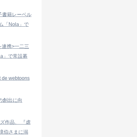
の電子書籍レーベル
「Nola」で
を連携>一二三
a」で常設募
t de webtoons
クの創出に向
イズ作品、 『虐
境伯さまに溺