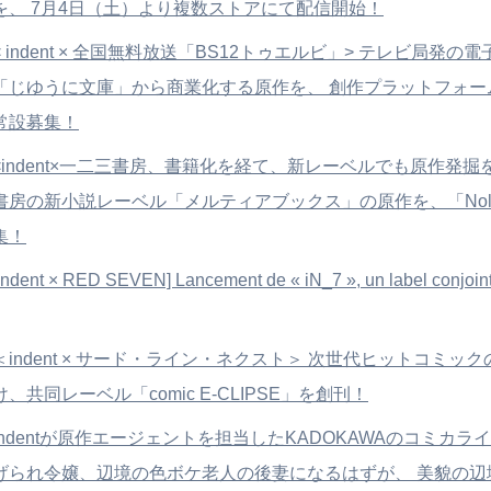
を、 7月4日（土）より複数ストアにて配信開始！
< indent × 全国無料放送「BS12トゥエルビ」> テレビ局発
「じゆうに文庫」から商業化する原作を、 創作プラットフォーム
常設募集！
<indent×一二三書房、書籍化を経て、新レーベルでも原作発掘
書房の新小説レーベル「メルティアブックス」の原作を、「Nol
集！
indent × RED SEVEN] Lancement de « iN_7 », un label conjoin
＜indent × サード・ライン・ネクスト＞ 次世代ヒットコミッ
け、共同レーベル「comic E-CLIPSE」を創刊！
indentが原作エージェントを担当したKADOKAWAのコミカラ
げられ令嬢、辺境の色ボケ老人の後妻になるはずが、 美貌の辺