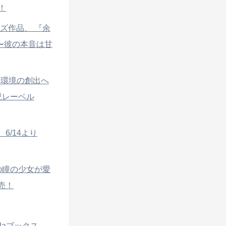
！
イズ作品、 『余
〜彼の本音は甘
る環境の創出へ
説レーベル
6/14より
の瞳の少女が愛
売！
laブックス