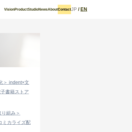
JP
/
EN
Vision
Product
Studio
News
About
Contact
indent×文
電子書籍ストア
取り組み＞
コミカライズ配