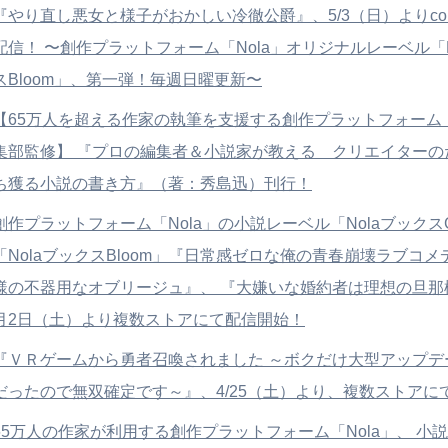
『やり直し悪女と様子がおかしい冷徹公爵』、5/3（日）よりcom
配信！ 〜創作プラットフォーム「Nola」オリジナルレーベル「N
スBloom」、第一弾！毎週日曜更新〜
【65万人を超える作家の執筆を支援する創作プラットフォーム「
集部監修】 『プロの編集者＆小説家が教える クリエイターの
ち獲る小説の書き方』（著：秀島迅）刊行！
創作プラットフォーム「Nola」の小説レーベル「NolaブックスG
「NolaブックスBloom」『日常感ゼロな俺の青春崩壊ラブコ
様の不器用なオブリージュ』、 『大嫌いな婚約者は理想の旦那様
月2日（土）より複数ストアにて配信開始！
『ＶＲゲームから勇者召喚されました ～ボクだけ大型アップデ
だったので無双確定です～』、4/25（土）より、複数ストアに
65万人の作家が利用する創作プラットフォーム「Nola」、 小