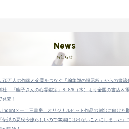
News
お知らせ
＜70万人の作家と企業をつなぐ「編集部の掲示板」からの書籍化＞ 
響社、『幽子さんの心霊鑑定』を 8/6（木）より全国の書店＆
で発売！
＜indent × 一二三書房、オリジナルヒット作品の創出に向けた
『伝説の悪役令嬢らしいので本編には出ないことにしました』
信が開始！