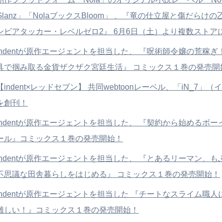
Glanz」「NolaブックスBloom」 、『竜の仕立屋と傷だらけの
ンビアタッカー・レベルゼロ2』 6月6日（土）より複数ストア
indentが原作エージェントを担当した、 『呪術師令嬢の荒稼
具で掴み取る金貨ザクザク宮廷生活』 コミックス１巻の発売開
【indent×レッドセブン】 共同webtoonレーベル、「iN_7」
を創刊！
indentが原作エージェントを担当した、 『契約から始めるボ
ール』コミックス１巻の発売開始！
indentが原作エージェントを担当した、 『とあるリーマン、
不思議な田舎暮らしをはじめる』 コミックス１巻の発売開始！
indentが原作エージェントを担当した 『チートなスライム職
難しい！』コミックス１巻の発売開始！