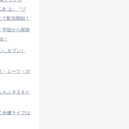
乙女 上』『ゾ
にて配信開始！
ぎ！牢獄から呪術
始！
（イン_セブン）
ーイ・ミーツ・ガ
もふもふタヌキと
人に令嬢ライフは